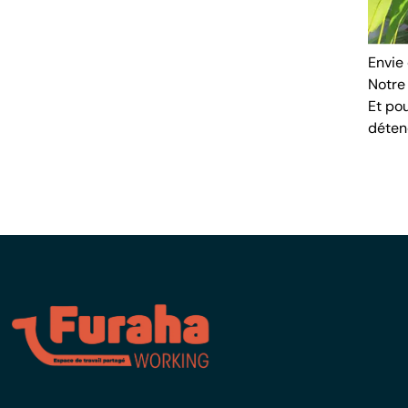
Envie 
Notre 
Et po
déten