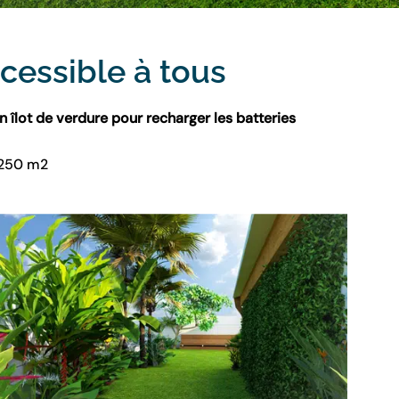
c
e
s
s
i
b
l
e
à
t
o
u
s
n îlot de verdure pour recharger les batteries
250 m2