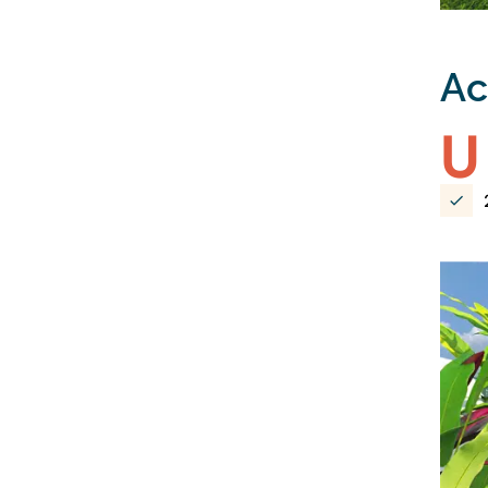
A
c
U