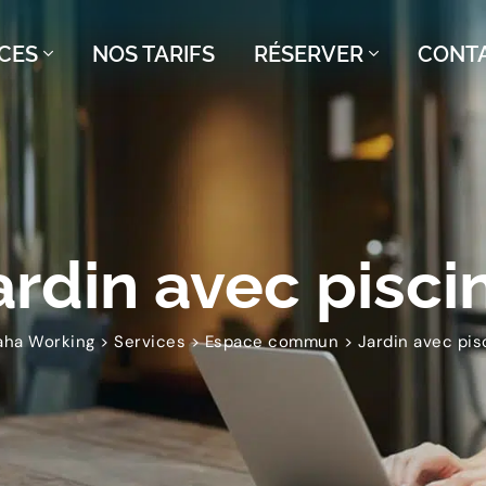
CES
NOS TARIFS
RÉSERVER
CONT
ardin avec pisci
aha Working
>
Services
>
Espace commun
>
Jardin avec pis